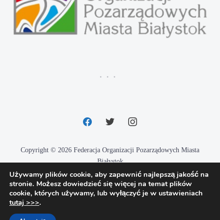
facebook
twitter
instagram
Copyright © 2026 Federacja Organizacji Pozarządowych Miasta
Białystok
Używamy plików cookie, aby zapewnić najlepszą jakość na
Designed by
Techio.pl
stronie. Możesz dowiedzieć się więcej na temat plików
cookie, których używamy, lub wyłączyć je w ustawieniach
tutaj >>>
.