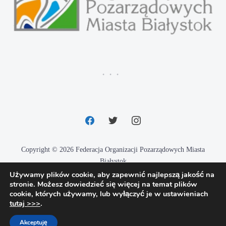
facebook
twitter
instagram
Copyright © 2026 Federacja Organizacji Pozarządowych Miasta
Białystok
Używamy plików cookie, aby zapewnić najlepszą jakość na
Designed by
Techio.pl
stronie. Możesz dowiedzieć się więcej na temat plików
cookie, których używamy, lub wyłączyć je w ustawieniach
tutaj >>>
.
Akceptuję