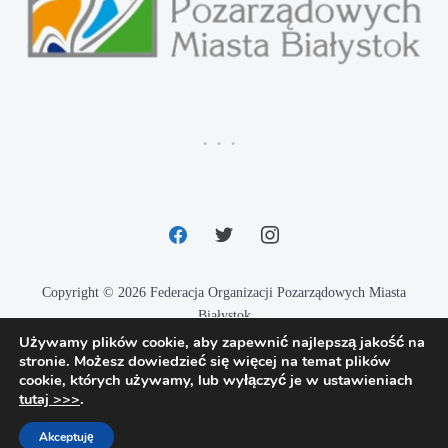
facebook
twitter
instagram
Copyright © 2026 Federacja Organizacji Pozarządowych Miasta
Białystok
Używamy plików cookie, aby zapewnić najlepszą jakość na
Designed by
Techio.pl
stronie. Możesz dowiedzieć się więcej na temat plików
cookie, których używamy, lub wyłączyć je w ustawieniach
tutaj >>>
.
Akceptuję