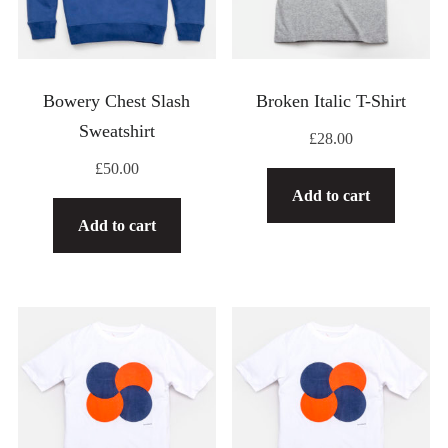
Bowery Chest Slash
Broken Italic T-Shirt
Sweatshirt
£
28.00
£
50.00
Add to cart
Add to cart