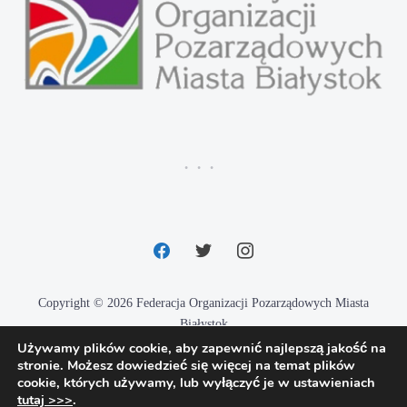
facebook
twitter
instagram
Copyright © 2026 Federacja Organizacji Pozarządowych Miasta
Białystok
Używamy plików cookie, aby zapewnić najlepszą jakość na
Designed by
Techio.pl
stronie. Możesz dowiedzieć się więcej na temat plików
cookie, których używamy, lub wyłączyć je w ustawieniach
tutaj >>>
.